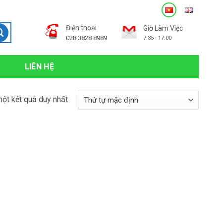
Điện thoại
Giờ Làm Việc
028 3828 8989
7:35 - 17:00
LIÊN HỆ
một kết quả duy nhất